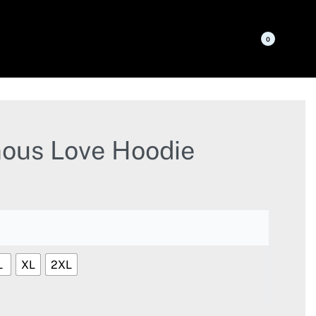
0
nous Love Hoodie
L
XL
2XL