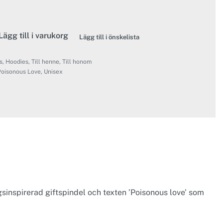
Lägg till i varukorg
Lägg till i önskelista
s
,
Hoodies
,
Till henne
,
Till honom
oisonous Love
,
Unisex
ngsinspirerad giftspindel och texten ’Poisonous love’ som