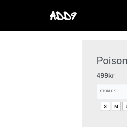
Poiso
499
kr
STORLEK
S
M