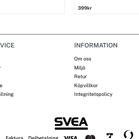
399
kr
VICE
INFORMATION
Om oss
r
Miljö
Retur
e
Köpvillkor
llning
Integritetspolicy