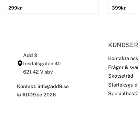
299
kr
399
kr
KUNDSER
Add 9
Kontakta oss
Irisdalsgatan 40
Frågor & sva
621 42 Visby
Skötselråd
Storleksguid
Kontakt: info@add9.se
Specialbestä
© ADD9.se 2026