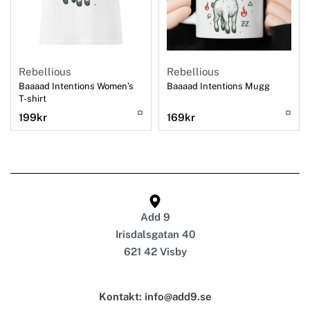
Rebellious
Rebellious
Baaaad Intentions Women’s
Baaaad Intentions Mugg
T-shirt
199
kr
169
kr
Add 9
Irisdalsgatan 40
621 42 Visby
Kontakt: info@add9.se