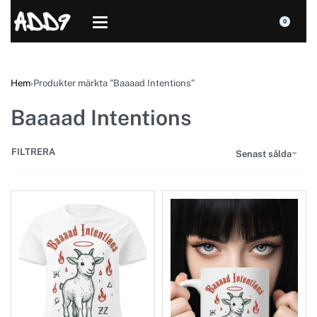
0
Hem
›
Produkter märkta ”Baaaad Intentions”
Baaaad Intentions
FILTRERA
Senast sålda