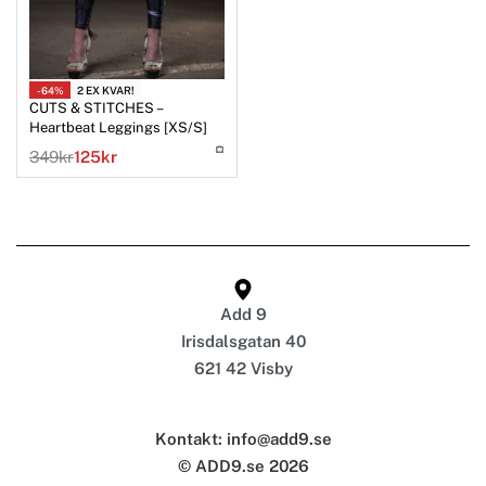
2 EX KVAR!
-64%
CUTS & STITCHES –
Heartbeat Leggings [XS/S]
349
kr
125
kr
Add 9
Irisdalsgatan 40
621 42 Visby
Kontakt: info@add9.se
© ADD9.se 2026