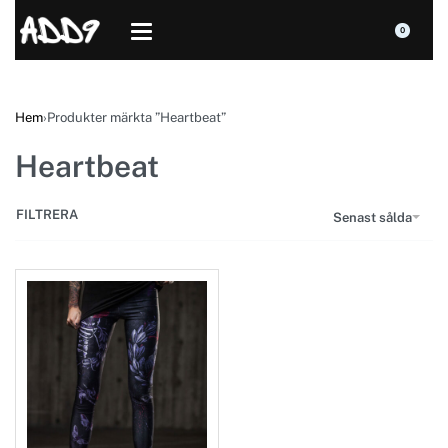
0
Hem
›
Produkter märkta ”Heartbeat”
Heartbeat
FILTRERA
Senast sålda