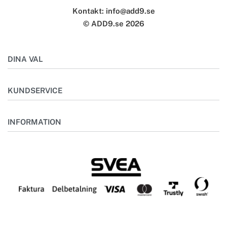
Kontakt: info@add9.se
© ADD9.se 2026
DINA VAL
Mitt konto
KUNDSERVICE
Önskelista
Outlet
Kontakta oss
INFORMATION
Bästsäljare
Frågor & svar
Skötselråd
Om oss
Storleksguide
Miljö
Specialbeställning
Retur
Köpvillkor
Integritetspolicy