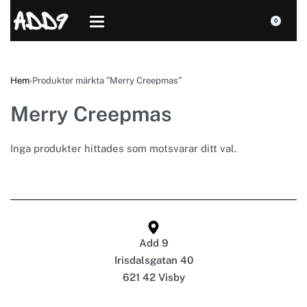
0
Hem
›
Produkter märkta ”Merry Creepmas”
Merry Creepmas
Inga produkter hittades som motsvarar ditt val.
Add 9
Irisdalsgatan 40
621 42 Visby