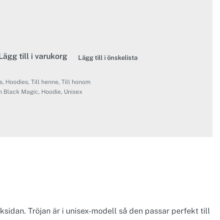
Lägg till i varukorg
Lägg till i önskelista
s
,
Hoodies
,
Till henne
,
Till honom
 Black Magic
,
Hoodie
,
Unisex
idan. Tröjan är i unisex-modell så den passar perfekt till