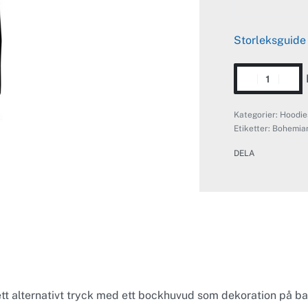
Storleksguide
Kategorier:
Hoodie
Etiketter:
Bohemian
DELA
t alternativt tryck med ett bockhuvud som dekoration på baks