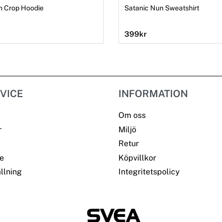
n Crop Hoodie
Satanic Nun Sweatshirt
399
kr
VICE
INFORMATION
Om oss
r
Miljö
Retur
e
Köpvillkor
llning
Integritetspolicy