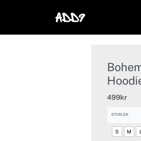
Bohem
Hoodi
499
kr
STORLEK
S
M