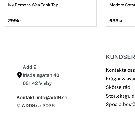
My Demons Won Tank Top
Modern Sata
299
kr
699
kr
KUNDSER
Add 9
Kontakta oss
Irisdalsgatan 40
Frågor & sva
621 42 Visby
Skötselråd
Storleksguid
Kontakt: info@add9.se
Specialbestä
© ADD9.se 2026