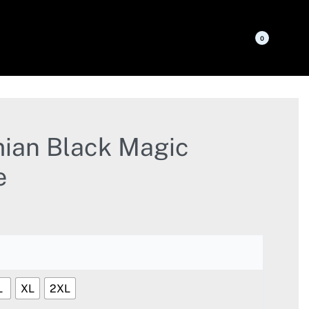
0
ian Black Magic
e
L
XL
2XL