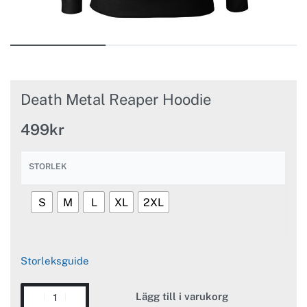
Death Metal Reaper Hoodie
499
kr
STORLEK
S
M
L
XL
2XL
Storleksguide
Lägg till i varukorg