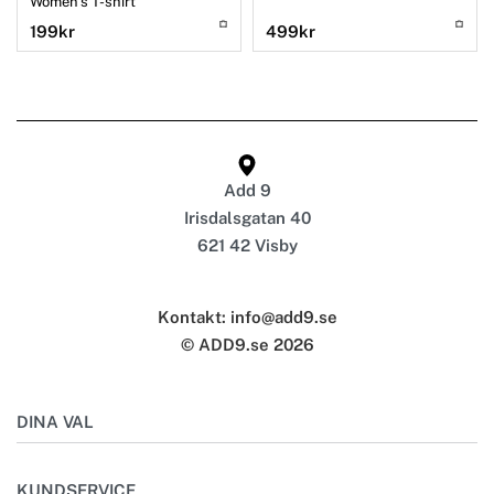
Women’s T-shirt
199
kr
499
kr
Add 9
Irisdalsgatan 40
621 42 Visby
Kontakt: info@add9.se
© ADD9.se 2026
DINA VAL
Mitt konto
KUNDSERVICE