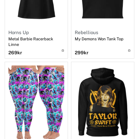
Horns Up
Rebellious
Metal Barbie Racerback
My Demons Won Tank Top
Linne
269
kr
299
kr