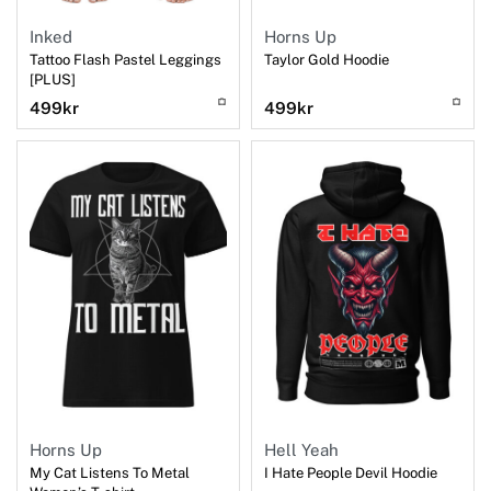
Horns Up
Inked
Taylor Gold Hoodie
Tattoo Flash Pastel Leggings
[PLUS]
499
kr
499
kr
Horns Up
Hell Yeah
My Cat Listens To Metal
I Hate People Devil Hoodie