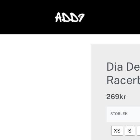
Dia De
Racer
269
kr
STORLEK
XS
S