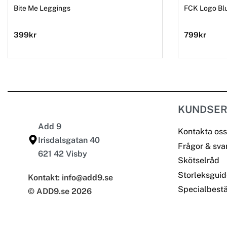
Bite Me Leggings
FCK Logo Bl
399
kr
799
kr
KUNDSER
Add 9
Kontakta oss
Irisdalsgatan 40
Frågor & sva
621 42 Visby
Skötselråd
Storleksguid
Kontakt: info@add9.se
Specialbestä
© ADD9.se 2026