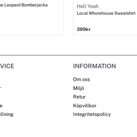
ue Leopard Bomberjacka
Hell Yeah
Local Whorehouse Sweatshirt
399
kr
VICE
INFORMATION
Om oss
r
Miljö
Retur
e
Köpvillkor
llning
Integritetspolicy