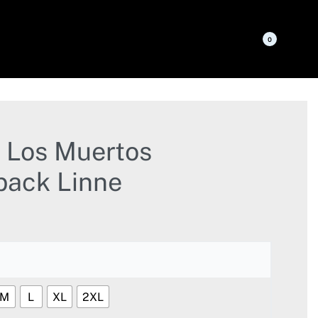
0
 Los Muertos
back Linne
M
L
XL
2XL