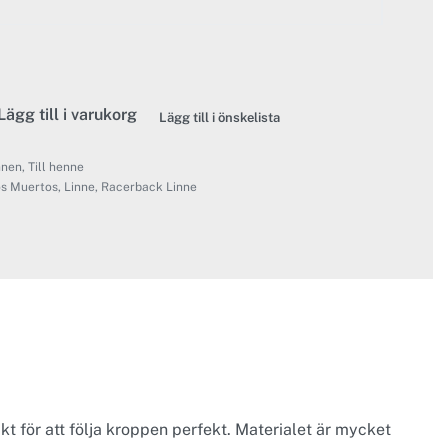
Lägg till i varukorg
Lägg till i önskelista
nnen
,
Till henne
os Muertos
,
Linne
,
Racerback Linne
kt för att följa kroppen perfekt. Materialet är mycket