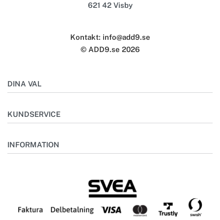
621 42 Visby
Kontakt: info@add9.se
© ADD9.se 2026
DINA VAL
Mitt konto
KUNDSERVICE
Önskelista
Outlet
Kontakta oss
INFORMATION
Bästsäljare
Frågor & svar
Skötselråd
Om oss
Storleksguide
Miljö
Specialbeställning
Retur
Köpvillkor