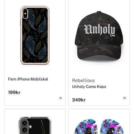
Fern iPhone Mobilskal
Rebellious
Unholy Camo Keps
199
kr
349
kr