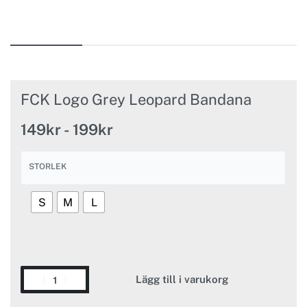
FCK Logo Grey Leopard Bandana
149
kr
199
kr
STORLEK
S
M
L
Lägg till i varukorg