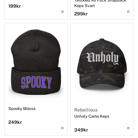
Tattooed As Fuck Snapback
Keps Svart
199
kr
299
kr
Spooky Mössa
Rebellious
Unholy Camo Keps
249
kr
349
kr