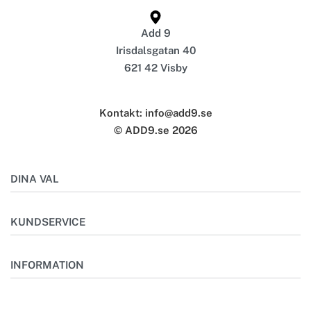
Add 9
Irisdalsgatan 40
621 42 Visby
Kontakt: info@add9.se
© ADD9.se 2026
DINA VAL
Mitt konto
KUNDSERVICE
Önskelista
Outlet
Kontakta oss
INFORMATION
Bästsäljare
Frågor & svar
Skötselråd
Om oss