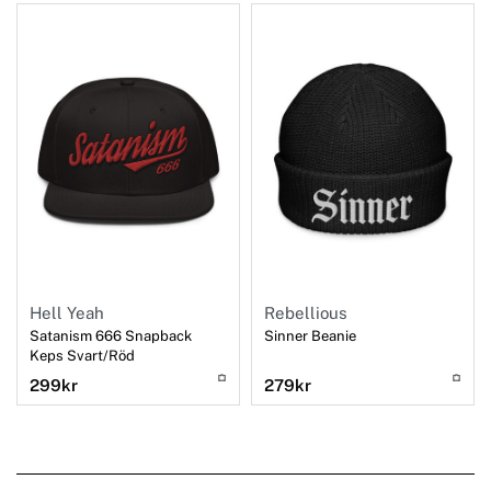
Hell Yeah
Rebellious
Satanism 666 Snapback
Sinner Beanie
Keps Svart/Röd
299
kr
279
kr