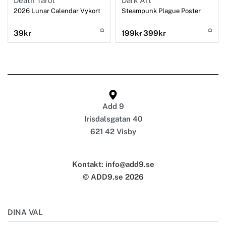
Death Tarot
Dark Art
2026 Lunar Calendar Vykort
Steampunk Plague Poster
39
kr
199
kr
399
kr
Add 9
Irisdalsgatan 40
621 42 Visby
Kontakt: info@add9.se
© ADD9.se 2026
DINA VAL