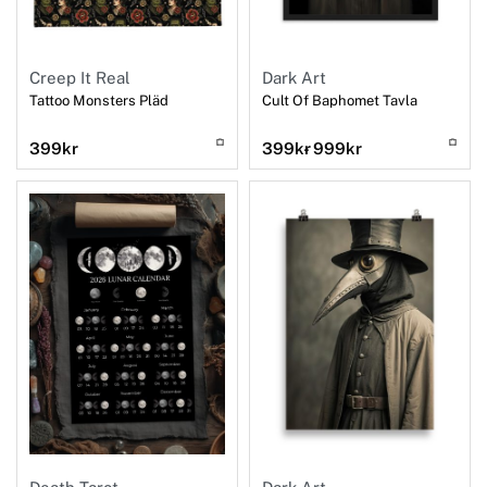
Creep It Real
Dark Art
Tattoo Monsters Pläd
Cult Of Baphomet Tavla
399
kr
399
kr
999
kr