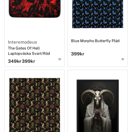
Blue Morpho Butterfly Pläd
Interemodeus
The Gates Of Hell
Laptopväska Svart/Röd
399
kr
349
kr
399
kr