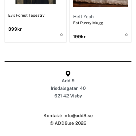
Evil Forest Tapestry
Hell Yeah
Eat Pussy Mugg
399
kr
199
kr
Add 9
Irisdalsgatan 40
621 42 Visby
Kontakt: info@add9.se
© ADD9.se 2026