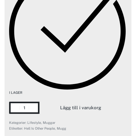
I LAGER
Lägg till i varukorg
Kategorier:
Lifestyle
,
Muggar
Etiketter:
Hell Is Other People
,
Mugg