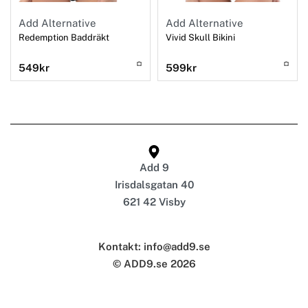
Add Alternative
Add Alternative
Redemption Baddräkt
Vivid Skull Bikini
549
kr
599
kr
Add 9
Irisdalsgatan 40
621 42 Visby
Kontakt: info@add9.se
© ADD9.se 2026