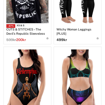
XS & S
-67%
CUTS & STITCHES – The
Witchy Woman Leggings
Devil’s Republic Sleeveless
[PLUS]
Hoodie
599
kr
200
kr
499
kr