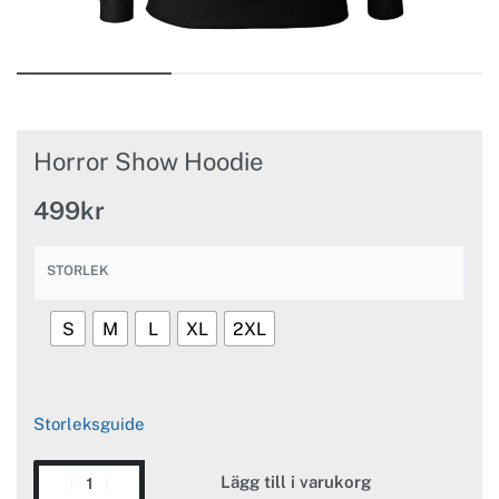
Horror Show Hoodie
499
kr
STORLEK
S
M
L
XL
2XL
Storleksguide
Lägg till i varukorg