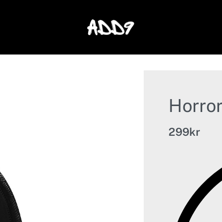
Horror
299
kr