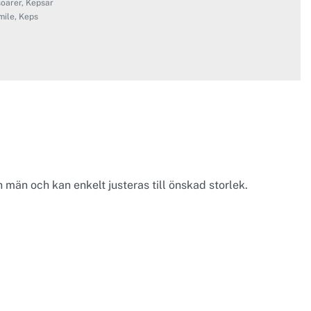
oarer
,
Kepsar
mile
,
Keps
 män och kan enkelt justeras till önskad storlek.