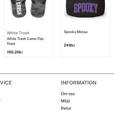
Spooky Mössa
White Trash
White Trash Camo Flip-
flops
249
kr
199.20
kr
VICE
INFORMATION
Om oss
r
Miljö
Retur