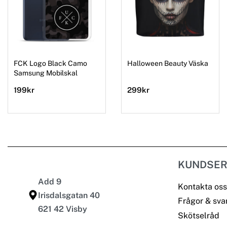
FCK Logo Black Camo
Halloween Beauty Väska
Samsung Mobilskal
199
kr
299
kr
KUNDSER
Add 9
Kontakta oss
Irisdalsgatan 40
Frågor & sva
621 42 Visby
Skötselråd