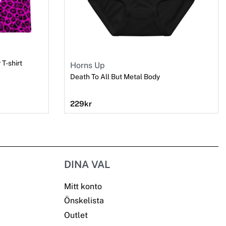
T-shirt
Horns Up
Death To All But Metal Body
229
kr
DINA VAL
Mitt konto
Önskelista
Outlet