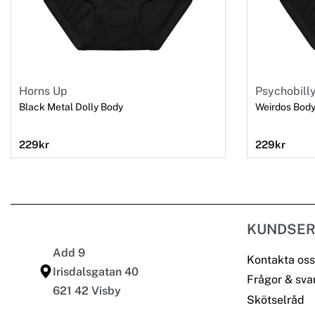
Horns Up
Psychobill
Black Metal Dolly Body
Weirdos Bod
229
kr
229
kr
KUNDSER
Add 9
Kontakta oss
Irisdalsgatan 40
Frågor & sva
621 42 Visby
Skötselråd