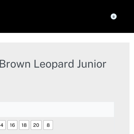
0
Brown Leopard Junior
14
16
18
20
8