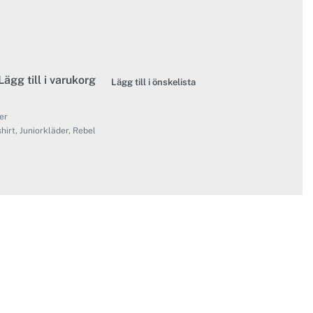
Lägg till i varukorg
Lägg till i önskelista
er
shirt
,
Juniorkläder
,
Rebel