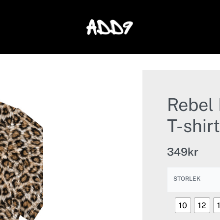
Rebel 
T-shirt
349
kr
STORLEK
10
12