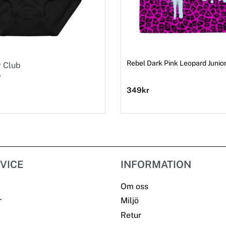
Rebel Dark Pink Leopard Junior 
y Club
y
349
kr
VICE
INFORMATION
Om oss
r
Miljö
Retur