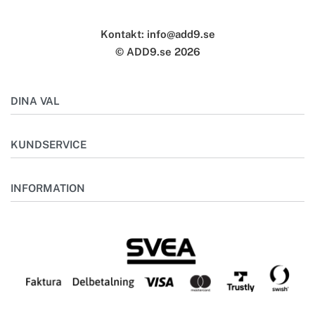
Kontakt: info@add9.se
© ADD9.se 2026
DINA VAL
Mitt konto
KUNDSERVICE
Önskelista
Outlet
Kontakta oss
INFORMATION
Bästsäljare
Frågor & svar
Skötselråd
Om oss
Storleksguide
Miljö
Specialbeställning
Retur
Köpvillkor
Integritetspolicy