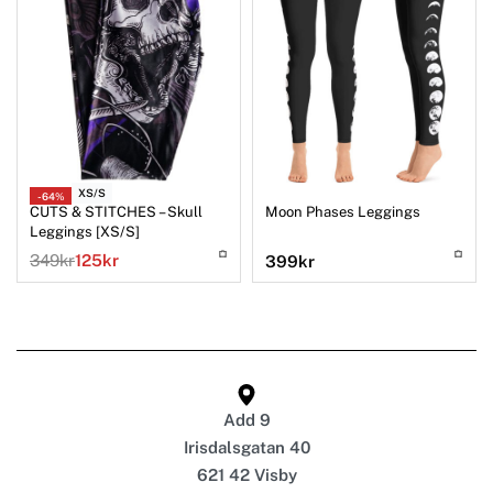
XS/S
-64%
CUTS & STITCHES – Skull
Moon Phases Leggings
Leggings [XS/S]
349
kr
125
kr
399
kr
Add 9
Irisdalsgatan 40
621 42 Visby