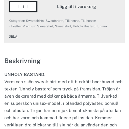
Lägg till i varukorg
Kategorier:
Sweatshirts
,
Sweatshirts
,
Till henne
,
Till honom
Etiketter:
Premium Sweatshirt
,
Sweatshirt
,
Unholy Bastard
,
Unisex
DELA
Beskrivning
UNHOLY BASTARD.
Varm och skön sweatshirt med ett blodrött bockhuvud och
texten ’Unholy bastard’ som tryck på framsidan. Tröjan är
även dekorerad med dolkar på båda ärmarna. Tillverkad i
en superskön unisex-modell i blandad polyester, bomull
och elastan. Tröjan har en mjuk bomullskänsla på utsidan
och har varm och kammad fleece på insidan. Kommer
verkligen dra blickarna till sig när du använder den och