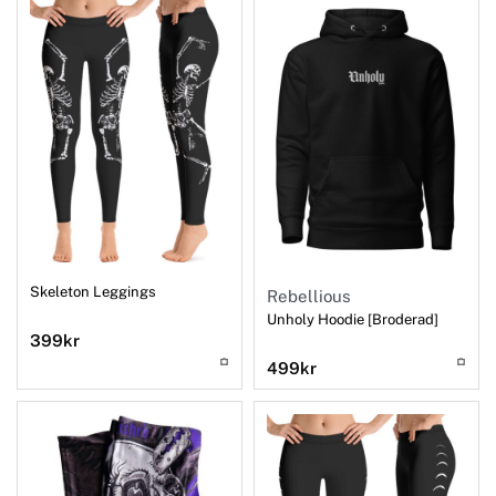
Skeleton Leggings
Rebellious
Unholy Hoodie [Broderad]
399
kr
499
kr