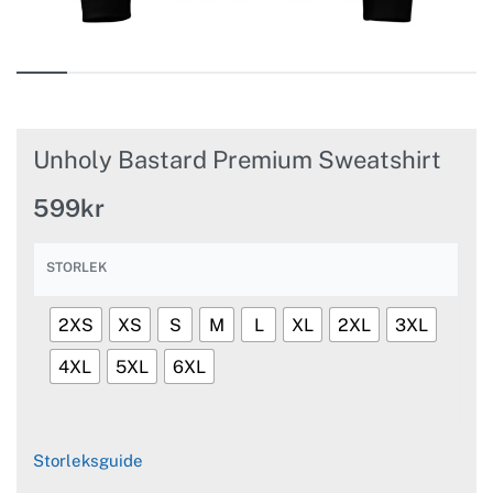
Unholy Bastard Premium Sweatshirt
599
kr
STORLEK
2XS
XS
S
M
L
XL
2XL
3XL
4XL
5XL
6XL
Storleksguide