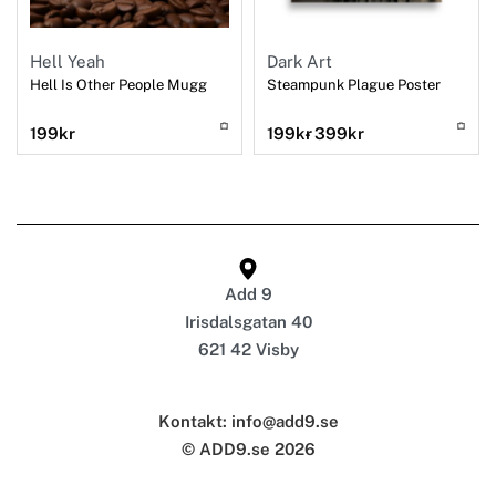
Hell Yeah
Dark Art
Hell Is Other People Mugg
Steampunk Plague Poster
199
kr
199
kr
399
kr
Add 9
Irisdalsgatan 40
621 42 Visby
Kontakt: info@add9.se
© ADD9.se 2026