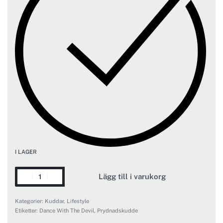
I LAGER
Lägg till i varukorg
Kategorier:
Kuddar
,
Lifestyle
Etiketter:
Dance With The Devil
,
Prydnadskudde