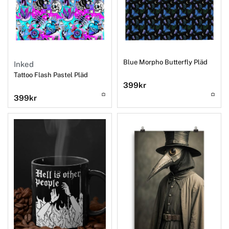
Blue Morpho Butterfly Pläd
Inked
Tattoo Flash Pastel Pläd
399
kr
399
kr