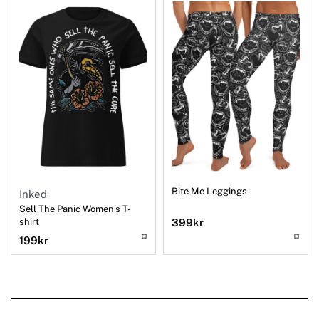
Bite Me Leggings
Inked
Sell The Panic Women’s T-
shirt
399
kr
199
kr