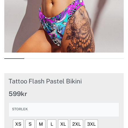
Tattoo Flash Pastel Bikini
599
kr
STORLEK
XS
S
M
L
XL
2XL
3XL