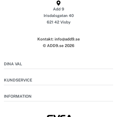
Add 9
Irisdalsgatan 40
621 42 Visby
Kontakt: info@add9.se
© ADD9.se 2026
DINA VAL
Mitt konto
KUNDSERVICE
Önskelista
Outlet
Kontakta oss
INFORMATION
Bästsäljare
Frågor & svar
Skötselråd
Om oss
Storleksguide