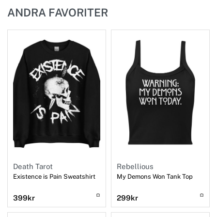
ANDRA FAVORITER
Death Tarot
Rebellious
Existence is Pain Sweatshirt
My Demons Won Tank Top
399
kr
299
kr